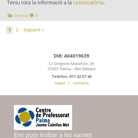
Teniu tota la informació a la
convocatòria
.
General
0
1
2
Següent »
DIR: A04019639
C/ Gregorio Marañón, 3A
07007
Palma - Illes Balears
Telèfon: 971 42 07 48
mapa
|
contacte
Ens pots trobar a les xarxes