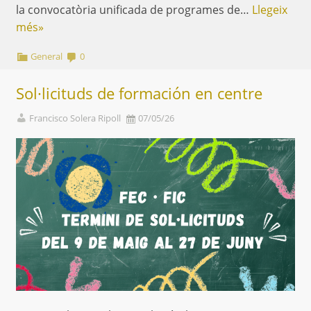
la convocatòria unificada de programes de…
Llegeix
més»
General
0
Sol·licituds de formación en centre
Francisco Solera Ripoll
07/05/26