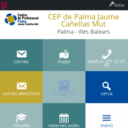
Entra
CEP de Palma Jaume
Cañellas Mut
Palma - Illes Balears
correu
mapa
telèfon: 971 42 07
48
correu electrònic
instagram
cerca
moodle
reserves aules
menú