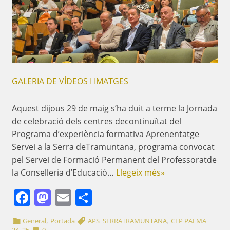
GALERIA DE VÍDEOS I IMATGES
Aquest dijous 29 de maig s’ha duit a terme la Jornada
de celebració dels centres decontinuïtat del
Programa d’experiència formativa Aprenentatge
Servei a la Serra deTramuntana, programa convocat
pel Servei de Formació Permanent del Professoratde
la Conselleria d’Educació…
Llegeix més»
Facebook
Mastodon
Email
Comparteix
,
,
General
Portada
APS_SERRATRAMUNTANA
CEP PALMA