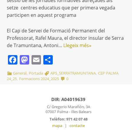
sessió de les jornades formatives adreçades als
setze centres educatius que per primera vegada
participen en aquest programa
El Cap de Servei de Formació Permanent del
Professorat, Rafel Maura, el director insular de Serra
de Tramuntana, Antoni…
Llegeix més»
Facebook
Mastodon
Email
Comparteix
,
,
General
Portada
APS_SERRATRAMUNTANA
CEP PALMA
,
24_25
Formacions 2024_2025
0
DIR: A04019639
C/ Gregorio Marañón, 3A
07007
Palma - Illes Balears
Telèfon: 971 42 07 48
mapa
|
contacte