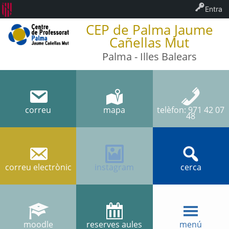
Entra
CEP de Palma Jaume
Cañellas Mut
Palma - Illes Balears
correu
mapa
telèfon: 971 42 07
48
correu electrònic
instagram
cerca
moodle
reserves aules
menú