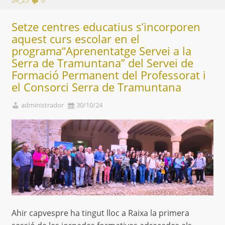
24_25
0
Setze centres educatius s’incorporen
aquest curs escolar en el
programa“Aprenentatge Servei a la
Serra de Tramuntana” del Servei de
Formació Permanent del Professorat i
el Consorci Serra de Tramuntana
administrador
30/10/24
Ahir capvespre ha tingut lloc a Raixa la primera