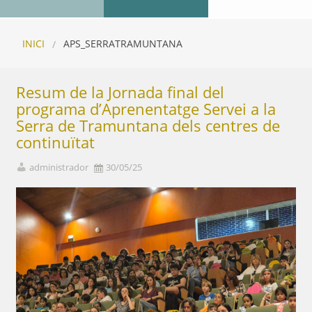
INICI
APS_SERRATRAMUNTANA
Resum de la Jornada final del
programa d’Aprenentatge Servei a la
Serra de Tramuntana dels centres de
continuïtat
administrador
30/05/25