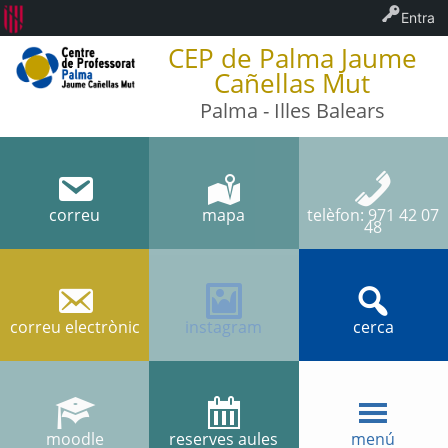
Entra
CEP de Palma Jaume
Cañellas Mut
Palma - Illes Balears
correu
mapa
telèfon: 971 42 07
48
correu electrònic
instagram
cerca
moodle
reserves aules
menú