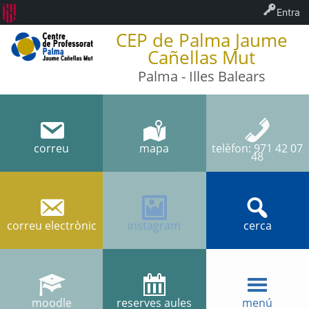
Entra
CEP de Palma Jaume
Cañellas Mut
Palma - Illes Balears
correu
mapa
telèfon: 971 42 07
48
correu electrònic
instagram
cerca
moodle
reserves aules
menú