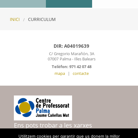
INICI
CURRICULUM
DIR: A04019639
C/ Gregorio Marañón, 3A
07007
Palma - Illes Balears
Telèfon: 971 42 07 48
mapa
|
contacte
Ens pots trobar a les xarxes
Utilitzem cookies per garantir que us donem la millor