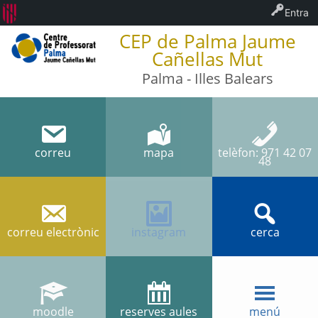
Entra
CEP de Palma Jaume
Cañellas Mut
Palma - Illes Balears
correu
mapa
telèfon: 971 42 07
48
correu electrònic
instagram
cerca
moodle
reserves aules
menú