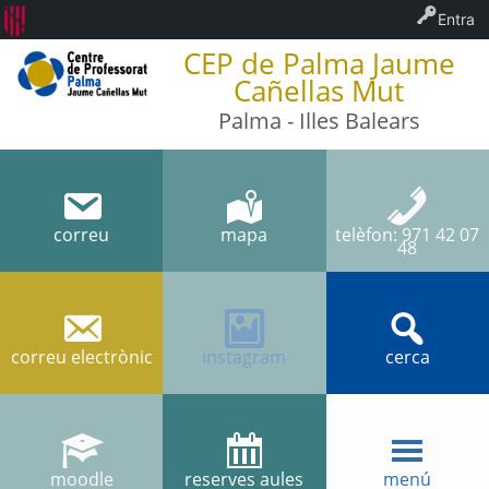
Entra
CEP de Palma Jaume
Cañellas Mut
Palma - Illes Balears
correu
mapa
telèfon: 971 42 07
48
correu electrònic
instagram
cerca
moodle
reserves aules
menú